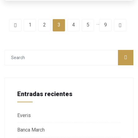
…
1
2
3
4
5
9
Entradas recientes
Everis
Banca March