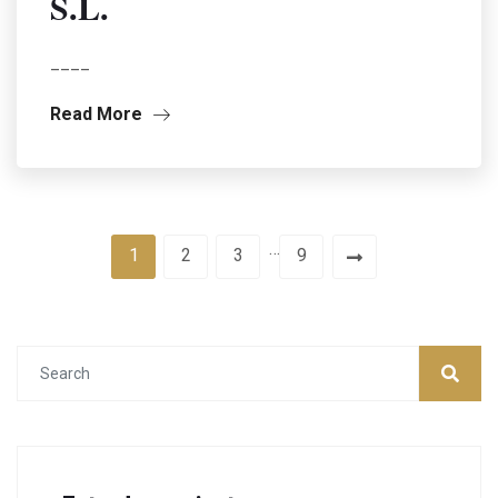
S.L.
____
Read More
…
1
2
3
9