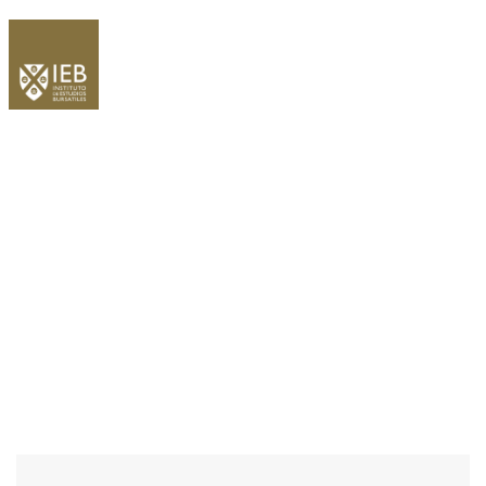
WELCOME EXHIBZ
Home
/
Speaker
/
Mesa Redonda