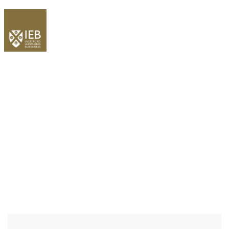
WELCOME EXHIBZ
Home
/
Speaker
/
Cortesía de todo un referente en el sector de las bebidas:
Varma