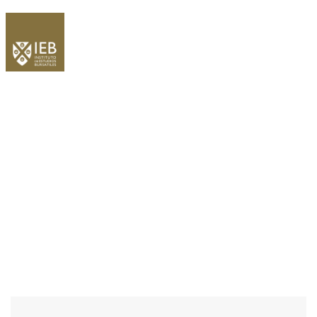
WELCOME EXHIBZ
Home
/
Speaker
/
Ponente: Jorge Díaz, Responsable de Ventas
Institucionales de Amundi Iberia