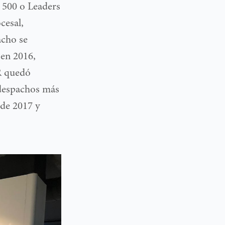
 500 o Leaders
cesal,
acho se
 en 2016,
R quedó
 despachos más
 de 2017 y