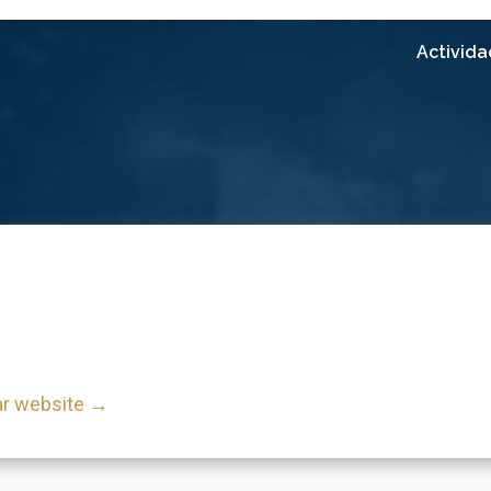
Activid
ar website →