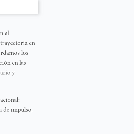
n el
trayectoria en
bordamos los
ción en las
iario y
nacional:
a de impulso,