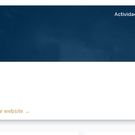
Activid
ar website →