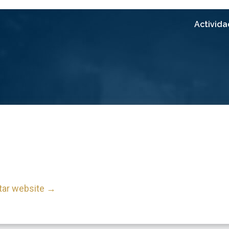
Activid
itar website →